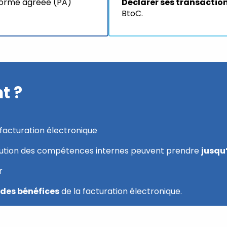
eforme agréée (PA)
Déclarer ses transactio
BtoC.
t ?
facturation électronique
volution des compétences internes peuvent prendre
jusqu
r
t des bénéfices
de la facturation électronique.