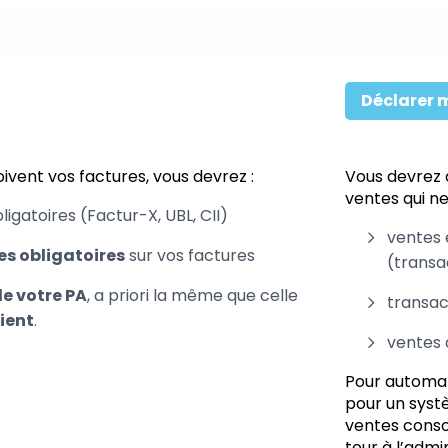
Déclarer 
oivent vos factures, vous devrez :
Vous devrez d
ventes qui ne
igatoires (Factur-X, UBL, CII)
ventes 
es obligatoires
sur vos factures
(transa
e votre PA
, a priori la même que celle
transac
lient
.
ventes 
Pour automat
pour un sys
ventes conso
tour à l’admin