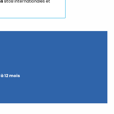
ns
BtoB internationales et
’à 12 mois