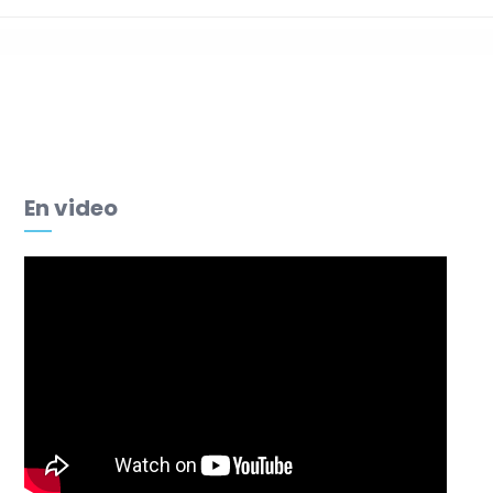
Votre diagnostic
managérial
En video