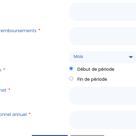
 remboursements
*
Mois
Début de période
n
*
Fin de période
chat
*
ionnel annuel
*