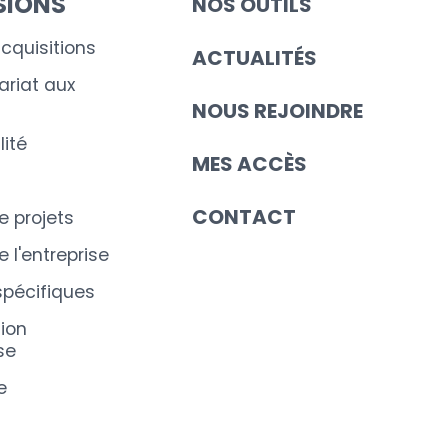
SIONS
NOS OUTILS
cquisitions
ACTUALITÉS
riat aux
NOUS REJOINDRE
ité
MES ACCÈS
CONTACT
e projets
 l'entreprise
spécifiques
ion
se
e