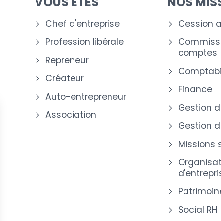
VOUS ÊTES
NOS MIS
Chef d'entreprise
Cession a
Profession libérale
Commissa
comptes
Repreneur
Comptabil
Créateur
Finance
Auto-entrepreneur
Gestion d
Association
Gestion de
Missions 
Organisat
d'entrepri
Patrimoin
Social RH