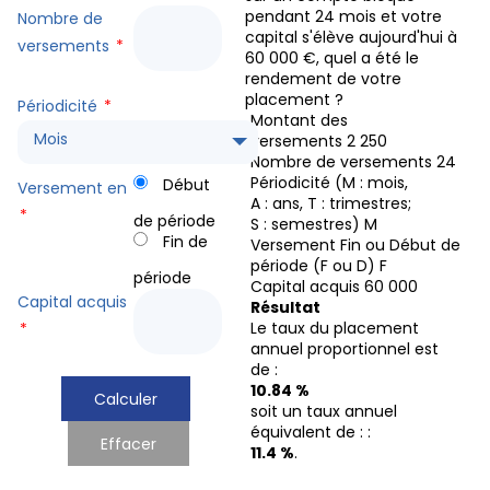
pendant 24 mois et votre
Nombre de
capital s'élève aujourd'hui à
versements
*
60 000 €, quel a été le
rendement de votre
placement ?
Périodicité
*
Montant des
Mois
versements
2 250
Nombre de versements
24
Périodicité (M : mois,
Début
Versement en
A : ans, T : trimestres;
*
de période
S : semestres)
M
Fin de
Versement Fin ou Début de
période (F ou D)
F
période
Capital acquis
60 000
Capital acquis
Résultat
Le taux du placement
*
annuel proportionnel est
de :
10.84 %
soit un taux annuel
équivalent de : :
11.4 %
.